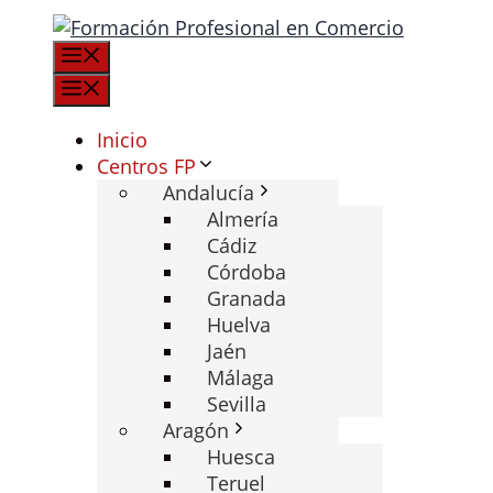
Saltar
al
Menú
contenido
Menú
Inicio
Centros FP
Andalucía
Almería
Cádiz
Córdoba
Granada
Huelva
Jaén
Málaga
Sevilla
Aragón
Huesca
Teruel