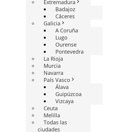
Extremadura
Badajoz
Cáceres
Galicia
A Coruña
Lugo
Ourense
Pontevedra
La Rioja
Murcia
Navarra
País Vasco
Álava
Guipúzcoa
Vizcaya
Ceuta
Melilla
Todas las
ciudades