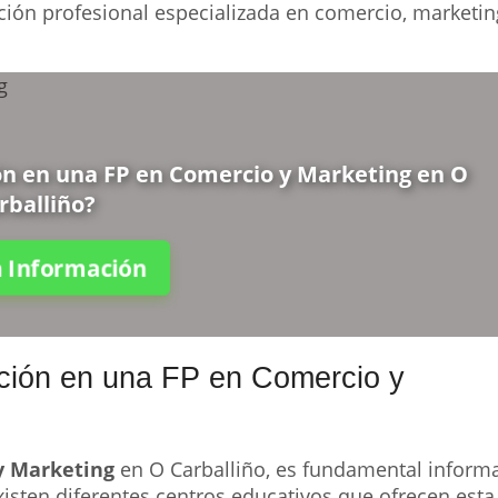
ción profesional especializada en comercio, marketin
ión en una FP en Comercio y Marketing en O
rballiño?
ta Información
ación en una FP en Comercio y
y Marketing
en O Carballiño, es fundamental inform
xisten diferentes centros educativos que ofrecen esta