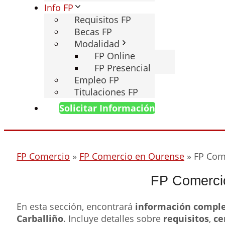
Info FP
Requisitos FP
Becas FP
Modalidad
FP Online
FP Presencial
Empleo FP
Titulaciones FP
Solicitar Información
FP Comercio
»
FP Comercio en Ourense
»
FP Com
FP Comercio
En esta sección, encontrará
información compl
Carballiño
. Incluye detalles sobre
requisitos
,
ce